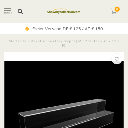
0
MENU
Sehr Guter Service
Startseite
/
Dekotreppe (Acryltreppe) Mit 2 Stufen / 40 x 10 x
10