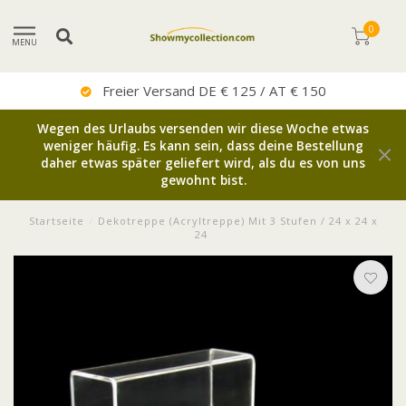
0
MENU
Sehr Guter Service
Wegen des Urlaubs versenden wir diese Woche etwas
weniger häufig. Es kann sein, dass deine Bestellung
daher etwas später geliefert wird, als du es von uns
gewohnt bist.
Startseite
/
Dekotreppe (Acryltreppe) Mit 3 Stufen / 24 x 24 x
24