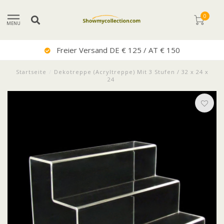
0
MENU
Freier Versand DE € 125 / AT € 150
Startseite
/
Dekotreppe (Acryltreppe) Mit 3 Stufen / 32 x 24 x
24