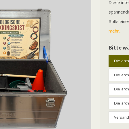
Diese inte
spannende 
Rolle ein
mehr..
Bitte wä
Die arc
Die arc
Die arc
Die arc
Versand