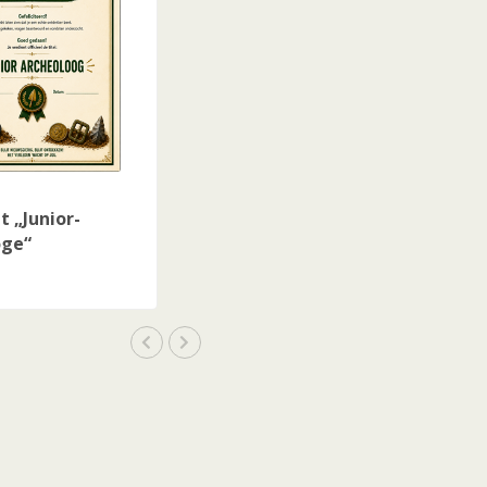
t „Junior-
oge“