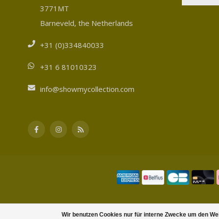
3771MT
Barneveld, the Netherlands
+31 (0)334840033
+31 6 81010323
info@showmycollection.com
Wir benutzen Cookies nur für interne Zwecke um den We