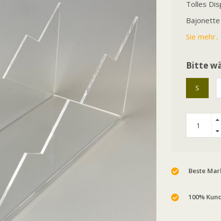
Tolles Dis
Bajonette
Sie mehr..
Bitte wä
S
Beste Mark
100% Kund