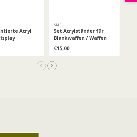
SMC
SM
tierte Acryl
Set Acrylständer für
Stä
isplay
Blankwaffen / Waffen
Kla
(kleine Ausführung)
Rev
€15,00
€11
Per
Vo