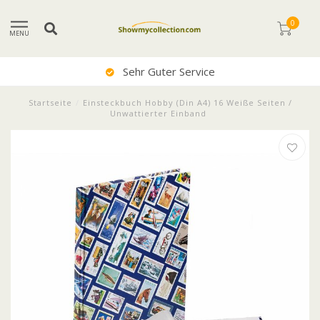
0
MENU
Sehr Guter Service
Startseite
/
Einsteckbuch Hobby (Din A4) 16 Weiße Seiten /
Unwattierter Einband