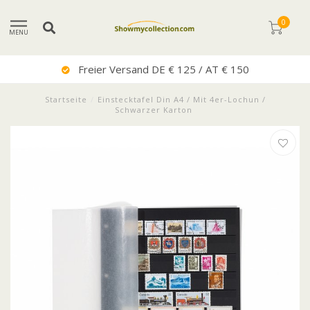
0
MENU
Freier Versand DE € 125 / AT € 150
Startseite
/
Einstecktafel Din A4 / Mit 4er-Lochun /
Schwarzer Karton