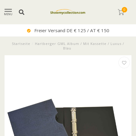
0
MENU
Freier Versand DE € 125 / AT € 150
Startseite
/
Hartberger GML Album / Mit Kassette / Luxus /
Blau