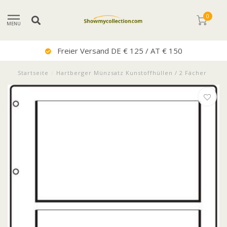
0
MENU
Sehr Guter Service
Startseite
/
Hartberger Münzsatz Kunstoffhüllen / 2 Fächer