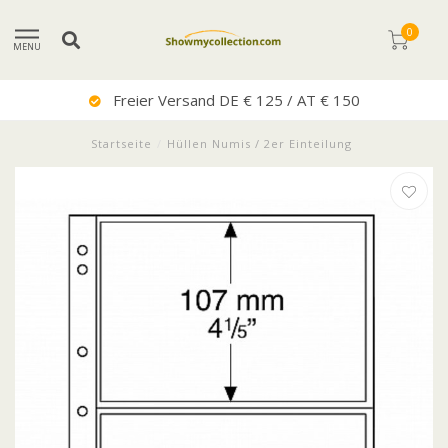
0
MENU
Sehr Guter Service
Startseite
/
Hüllen Numis / 2er Einteilung