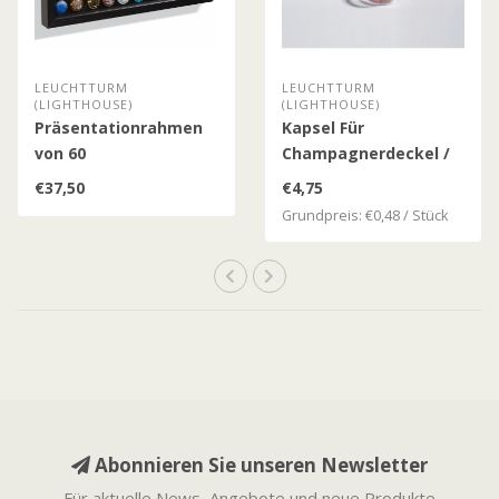
LEUCHTTURM
LEUCHTTURM
(LIGHTHOUSE)
(LIGHTHOUSE)
Präsentationrahmen
Kapsel Für
von 60
Champagnerdeckel /
Champagnerdeckeln
Kronkorken / 10er
€37,50
€4,75
oder Kronkorken
Pack
Grundpreis: €0,48 / Stück
Abonnieren Sie unseren Newsletter
Für aktuelle News, Angebote und neue Produkte