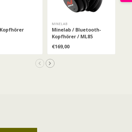
MINELAB
MIN
 Kopfhörer
Minelab / Bluetooth-
Mi
Kopfhörer / ML85
€169,00
€65