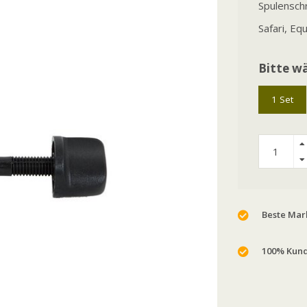
Spulensch
Safari, Eq
Bitte wä
1 Set
Beste Mark
100% Kund