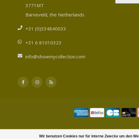
3771MT
Barneveld, the Netherlands
+31 (0)334840033
+31 6 81010323
info@showmycollection.com
Wir benutzen Cookies nur für interne Zwecke um den We