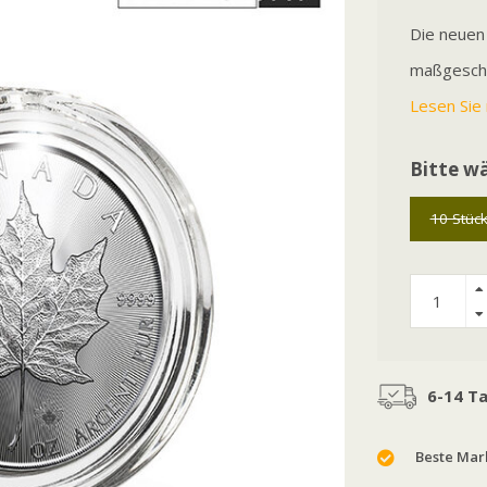
Die neuen
maßgeschn
Lesen Sie 
Bitte wä
10 Stüc
6-14 T
Beste Mark