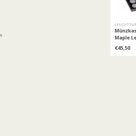
LEUCHTTUR
Münzkass
n
Maple L
Silberm
€45,50