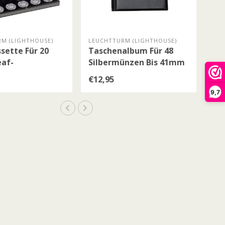
M (LIGHTHOUSE)
LEUCHTTURM (LIGHTHOUSE)
ette Für 20
Taschenalbum Für 48
eaf-
Silbermünzen Bis 41mm
ünzen
Durchmesser
€12,95
9,7