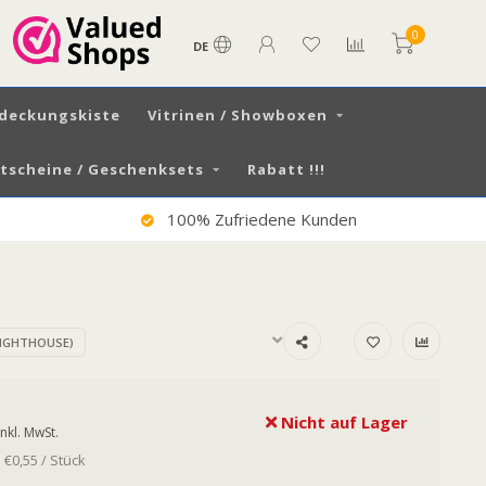
0
DE
tdeckungskiste
Vitrinen / Showboxen
scheine / Geschenksets
Rabatt !!!
Versand DE € 7,99 / AT € 13,50
IGHTHOUSE)
Nicht auf Lager
Inkl. MwSt.
 €0,55 / Stück