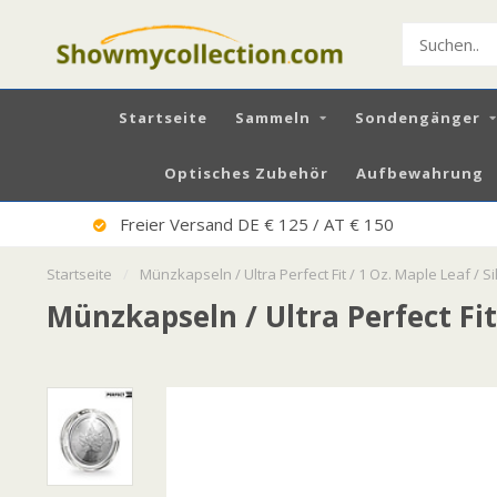
Startseite
Sammeln
Sondengänger
Optisches Zubehör
Aufbewahrung
Sehr Guter Service
Startseite
/
Münzkapseln / Ultra Perfect Fit / 1 Oz. Maple Leaf / Si
Münzkapseln / Ultra Perfect Fit 