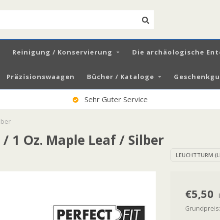
Reinigung / Konservierung
Die archäologische En
Präzisionswaagen
Bücher / Kataloge
Geschenkgut
100% Zufriedene Kunden
lber
/ 1 Oz. Maple Leaf / Silber
LEUCHTTURM (L
€5,50
Grundpreis: