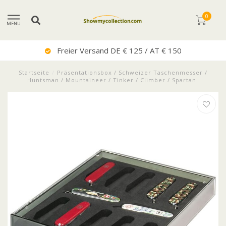
0
MENU
Freier Versand DE € 125 / AT € 150
Startseite
/
Präsentationsbox / Schweizer Taschenmesser /
Huntsman / Mountaineer / Tinker / Climber / Spartan