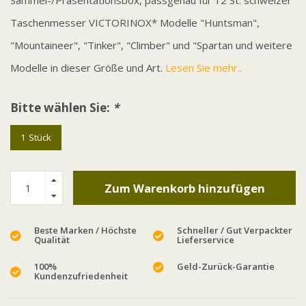
Sammel-/Präsentationsbox, passgenau für 12 St. schweizer
Taschenmesser VICTORINOX* Modelle "Huntsman",
"Mountaineer", "Tinker", "Climber" und "Spartan und weitere
Modelle in dieser Größe und Art.
Lesen Sie mehr..
Bitte wählen Sie:
*
1 Stück
Zum Warenkorb hinzufügen
Beste Marken / Höchste
Schneller / Gut Verpackter
Qualität
Lieferservice
100%
Geld-Zurück-Garantie
Kundenzufriedenheit