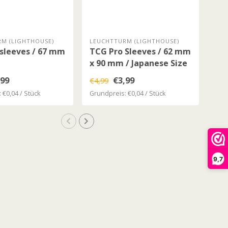
M (LIGHTHOUSE)
LEUCHTTURM (LIGHTHOUSE)
LEU
sleeves / 67 mm
TCG Pro Sleeves / 62 mm
Tra
x 90 mm / Japanese Size
Sp
,99
€3,99
€4,99
€4,
 €0,04 / Stück
Grundpreis: €0,04 / Stück
9,7