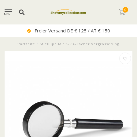
0
MENU
Freier Versand DE € 125 / AT € 150
Startseite
/
Stiellupe Mit 3- / 6-Facher Vergrösserung