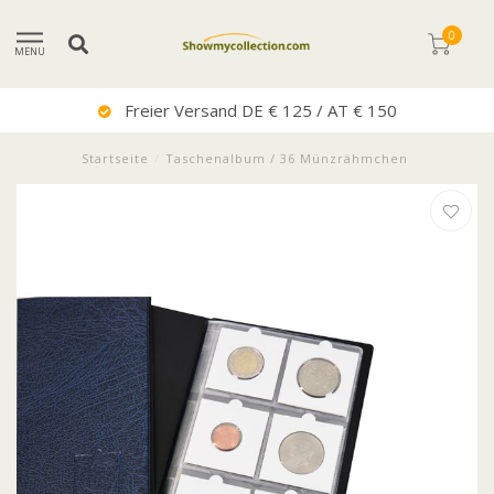
0
MENU
Freier Versand DE € 125 / AT € 150
Startseite
/
Taschenalbum / 36 Münzrähmchen