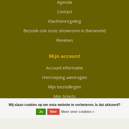
Agenda
Contact
Klachtenregeling
Bezoek ook onze showroom in Barneveld
Reviews
Mijn account
Account informatie
Herroeping aanvragen
Mijn bestellingen
Mijn tickets
Wij slaan cookies op om onze website te verbeteren. Is dat akkoord?
Mijn verlanglijst
FILTERS
Ja
Nee
Meer over cookies »
Vergelijk
Alle producten