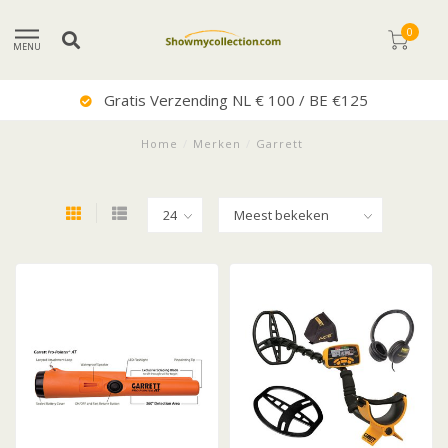
0
MENU
Gratis Verzending NL € 100 / BE €125
Home
/
Merken
/
Garrett