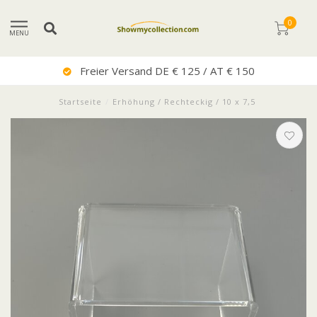
0
MENU
T € 150
Sehr Guter Servic
Startseite
/
Erhöhung / Rechteckig / 10 x 7,5