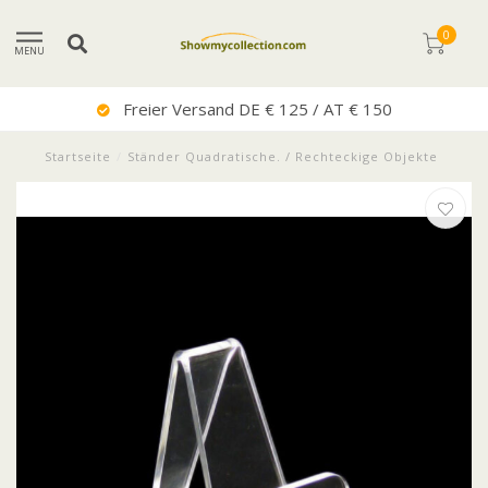
0
MENU
150
Sehr Guter Service
Startseite
/
Ständer Quadratische. / Rechteckige Objekte