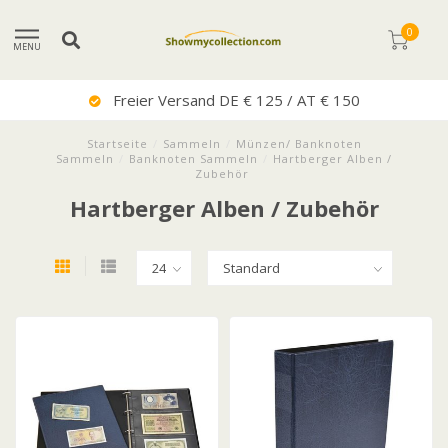
0
MENU
Freier Versand DE € 125 / AT € 150
Startseite
/
Sammeln
/
Münzen/ Banknoten
Sammeln
/
Banknoten Sammeln
/
Hartberger Alben /
Zubehör
Hartberger Alben / Zubehör