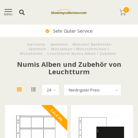
0
MENU
Sehr Guter Service
Startseite
/
Sammeln
/
Münzen/ Banknoten
Sammeln
/
Münzalben / Münzrähmchen /
Münzhüllen
/
Leuchtturm Numis Alben / Zubehör
Numis Alben und Zubehör von
Leuchtturm
SALE 0%