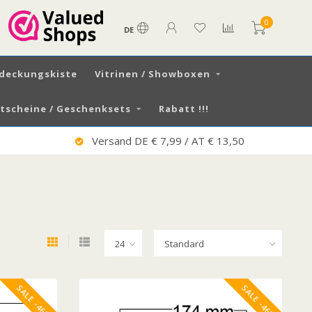
0
DE
tdeckungskiste
Vitrinen / Showboxen
scheine / Geschenksets
Rabatt !!!
Versand DE € 7,99 / AT € 13,50
SALE -46%
SALE -46%