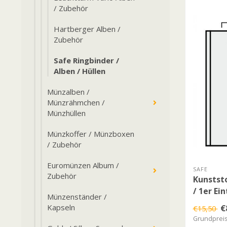
/ Zubehör
Hartberger Alben /
Zubehör
Safe Ringbinder /
Alben / Hüllen
Münzalben /
Münzrähmchen /
Münzhüllen
Münzkoffer / Münzboxen
/ Zubehör
Euromünzen Album /
SAFE
Zubehör
Kunstst
/ 1er Ei
Münzenständer /
Kapseln
€
€15,50
Grundpreis: