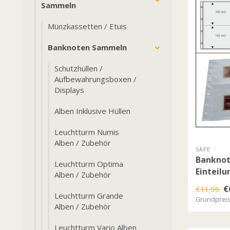
Sammeln
Münzkassetten / Etuis
Banknoten Sammeln
Schutzhüllen /
Aufbewahrungsboxen /
Displays
Alben Inklusive Hüllen
Leuchtturm Numis
Alben / Zubehör
SAFE
Banknote
Leuchtturm Optima
Einteilu
Alben / Zubehör
€
€11,95
Leuchtturm Grande
Grundpreis:
Alben / Zubehör
Leuchtturm Vario Alben