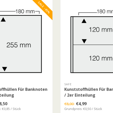
SALE -45%
SAFE
offhüllen Für Banknoten
Kunststoffhüllen Für B
nteilung
/ 2er Einteilung
8,50
€4,99
€8,00
 €0,85 / Stück
Grundpreis: €0,50 / Stück