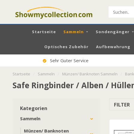
Startseite
Sammeln
Sondengänger
Optisches Zubehör
Aufbewahrung
Sehr Guter Service
Startseite
/
Sammeln
/
Münzen/ Banknoten Sammeln
/
Bank
Safe Ringbinder / Alben / Hülle
FILTER
Kategorien
Sammeln
Münzen/ Banknoten