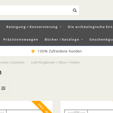
Reinigung / Konservierung
Die archäologische En
Präzisionswaagen
Bücher / Kataloge
Geschenkgut
100% Zufriedene Kunden
noten Sammeln
/
Safe Ringbinder / Alben / Hüllen
n
SALE -46%