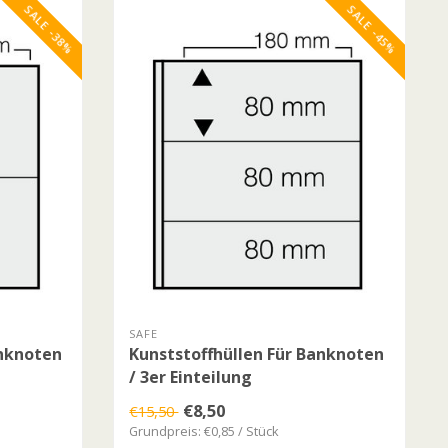
SALE -38%
SALE -45%
SAFE
anknoten
Kunststoffhüllen Für Banknoten
/ 3er Einteilung
€8,50
€15,50
Grundpreis: €0,85 / Stück