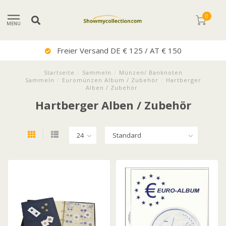
0
MENU
Freier Versand DE € 125 / AT € 150
Startseite
/
Sammeln
/
Münzen/ Banknoten
Sammeln
/
Euromünzen Album / Zubehör
/
Hartberger
Alben / Zubehör
Hartberger Alben / Zubehör