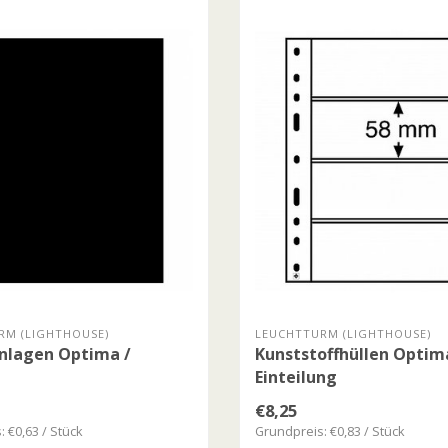
RM (LIGHTHOUSE)
LEUCHTTURM (LIGHTHOUSE)
nlagen Optima /
Kunststoffhüllen Optima
Einteilung
€8,25
 €0,63 / Stück
Grundpreis: €0,83 / Stück