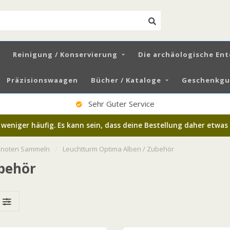
Reinigung / Konservierung
Die archäologische En
Präzisionswaagen
Bücher / Kataloge
Geschenkgut
Sehr Guter Service
niger häufig. Es kann sein, dass deine Bestellung daher etwas s
noten Sammeln
/
Leuchtturm Optima Alben / Zubehör
behör