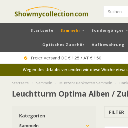
Startseite
Sammeln
Sondengänger
Optisches Zubehör
Aufbewahrung
Freier Versand DE € 125 / AT € 150
Wegen des Urlaubs versenden wir diese Woche etwas we
Startseite
/
Sammeln
/
Münzen/ Banknoten Sammeln
/
Bank
Leuchtturm Optima Alben / Zu
FILTER
Kategorien
Sammeln