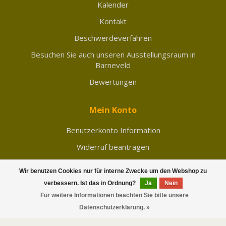
Kalender
Kontakt
Beschwerdeverfahren
Besuchen Sie auch unseren Ausstellungsraum in
Barneveld
Bewertungen
Mein Konto
Benutzerkonto Information
Widerruf beantragen
Meine Bestellungen
Wir benutzen Cookies nur für interne Zwecke um den Webshop zu
Meine Nachrichten (Tickets)
verbessern. Ist das in Ordnung?
Ja
Nein
Für weitere Informationen beachten Sie bitte unsere
Mein Wunschzettel
FILTER
Datenschutzerklärung. »
Vergleichen