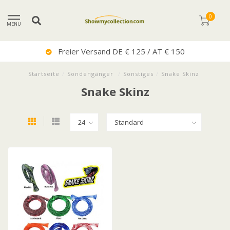
0
MENU
Freier Versand DE € 125 / AT € 150
Startseite
/
Sondengänger
/
Sonstiges
/
Snake Skinz
Snake Skinz